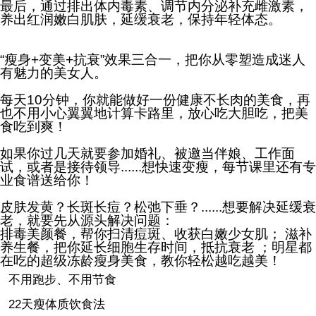
最后，通过排出体内毒素、调节内分泌补充雌激素，
养出红润嫩白肌肤，延缓衰老，保持年轻体态。
“瘦身+变美+抗衰”效果三合一，把你从零塑造成迷人
有魅力的美女人。
每天
10分钟
，你就能做好一份
健康不长肉
的美食，再
也
不用小心翼翼地计算卡路里
，放心吃大胆吃，把美
食吃到爽！
如果你过几天就要
参加婚礼、被邀当伴娘、工作面
试，或者是接待领导......
想快速变瘦，每节课里还有专
业食谱送给你！
皮肤发黄？长斑长痘？松弛下垂？......
想要解决延缓衰
老，就要先从源头解决问题：
排毒美颜餐，帮你扫清痘斑、收获白嫩少女肌； 滋补
养生餐，把你延长细胞生存时间，抵抗衰老 ；明星都
在吃的超级冻龄瘦身美食，教你轻松越吃越美！
不用跑步、不用节食
22天瘦体质饮食法