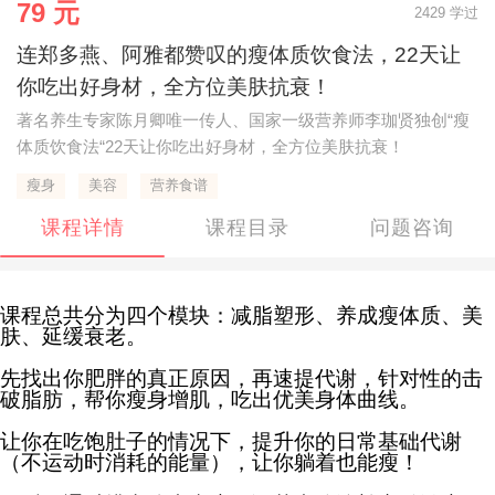
79 元
2429 学过
连郑多燕、阿雅都赞叹的瘦体质饮食法，22天让
你吃出好身材，全方位美肤抗衰！
著名养生专家陈月卿唯一传人、国家一级营养师李珈贤独创“瘦
体质饮食法“22天让你吃出好身材，全方位美肤抗衰！
瘦身
美容
营养食谱
课程详情
课程目录
问题咨询
课程总共分为四个模块：
减脂塑形、养成瘦体质、美
肤、延缓衰老。
先找出你肥胖的真正原因，再速提代谢，针对性的击
破脂肪，帮你
瘦身增肌，吃出优美身体曲线。
让你在吃饱肚子的情况下，提升你的日常基础代谢
（不运动时消耗的能量），让你躺着也能瘦！