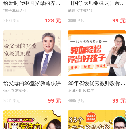
给新时代中国父母的养育方案
【国学大师张建云】亲授：35堂国学家风课，轻松教子
“孩子幸福人生
解读《道德经》
128 元
99 元
2106 学过
3099 学过
给父母的36堂家教通识课
30年省级优秀教师教你轻松养出懂事、独立、学习好的好孩子
做不迷茫家长，
不吼不叫轻松养
99 元
99 元
2534 学过
4665 学过