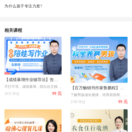
为什么孩子专注力差?
相关课程
【成绩暴增作业辅导法】告别“吼叫式”作业辅导，轻松陪娃写作业
不打不骂，成绩暴增，陪出自主独立聪明娃
【百万畅销书作家鲁鹏程】教你不吼不叫，科学养育男孩
99 元
2635 学过
了解男孩成长规律，培养高情商、高智商、高逆商男孩
99 元
2700 学过