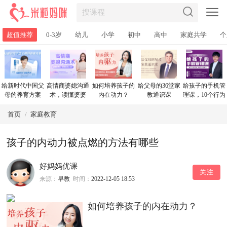
超值推荐
0-3岁
幼儿
小学
初中
高中
家庭共学
个
给新时代中国父
高情商婆媳沟通
如何培养孩子的
给父母的36堂家
给孩子的手机管
母的养育方案
术，读懂婆婆
内在动力？
教通识课
理课，10个行为
心，掌握家庭主
塑造法培养孩子
动权
自控力
首页
/
家庭教育
孩子的内动力被点燃的方法有哪些
好妈妈优课
关注
来源：
早教
时间：
2022-12-05 18:53
如何培养孩子的内在动力？