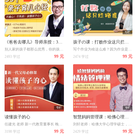
《爸爸去哪儿》导师亲授：33个育儿心经，当不操心/不焦虑/读懂孩子心的好爸妈
孩子の课：打败作业这只拦路虎
别人家的孩子都那么优秀，你的孩子怎能落下？33个亲子育儿心，当不操心/不焦虑/读懂孩子心的好爸妈
写个作业为啥这么难？因为作业是枢纽性问题，处于感觉线和能力线的交叉点上。家长要做的事情，是交还方向盘，给孩子加满油。 而许多家长的做法，却是南辕北辙：通过贴身侵犯，抢夺孩子的方向盘，让孩子失去了自主性和掌控感；通过催促、讲道理、发脾气，给孩子漏油，让孩子失去了动力系统。 针对这个巨大的痛点，我们双管齐下，分别给家长和孩子准备了专属的作业课。家长的课程，让我们回到客观，改善作业的基础和土壤；孩子的课程，提供工具、方法和心法，助孩子一臂之力。 我最大的心愿：作业，不再是亲子关系的杀手，而是学习的助推
99 元
99 元
2493 学过
2474 学过
读懂孩子的心
智慧妈妈管理课：哈佛心理学专家教你理性面对焦虑、压抑、愤怒、沮丧、拖延
任建光 老师 新一代教育董事长 晚点教育首席讲师 青少年素质教育专家 你将获得 影响百万人的教育方法 凝聚20年教育经验，实用的教育理念与方法 性格养成的引导策略 从小养成孩子好习惯，建立自信积极的人格 即学即用的沟通技巧 6个亲子沟通方法，让你不急不吼做最完美父母 学霸高效的提分秘笈 科学高效的学习方法，从根本上提升孩子学习成绩
刘轩老师：哈佛大学心理学硕士，《我是演说家》第二季冠军，拥有20多年心理学教育经验。
99 元
99 元
3198 学过
2429 学过