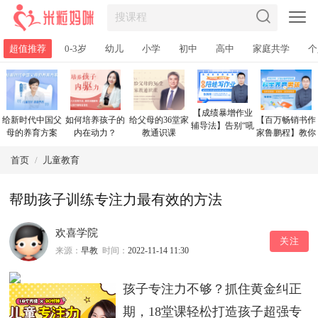
超值推荐
0-3岁
幼儿
小学
初中
高中
家庭共学
个
【成绩暴增作业
给新时代中国父
如何培养孩子的
给父母的36堂家
【百万畅销书作
辅导法】告别“吼
母的养育方案
内在动力？
教通识课
家鲁鹏程】教你
叫式”作业辅导，
不吼不叫，科学
轻松陪娃写作业
养育男孩
首页
/
儿童教育
帮助孩子训练专注力最有效的方法
欢喜学院
关注
来源：
早教
时间：
2022-11-14 11:30
孩子专注力不够？抓住黄金纠正
期，18堂课轻松打造孩子超强专