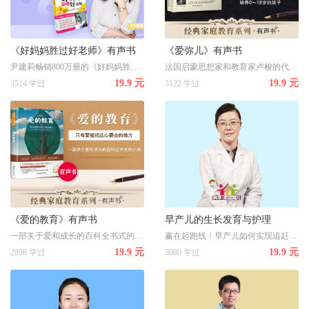
《好妈妈胜过好老师》有声书
《爱弥儿》有声书
尹建莉畅销800万册的《好妈妈胜过好老师》 有声系列，值得反复听
法国启蒙思想家和教育家卢梭的代表作，历经百年而不衰的教育精品书籍
19.9 元
19.9 元
3514 学过
3122 学过
《爱的教育》有声书
早产儿的生长发育与护理
一部关于爱和成长的百科全书式的小说，我国著名学者、翻译家夏丏尊全译版
赢在起跑线！早产儿如何实现追赶式成长？
19.9 元
19.9 元
2898 学过
3080 学过