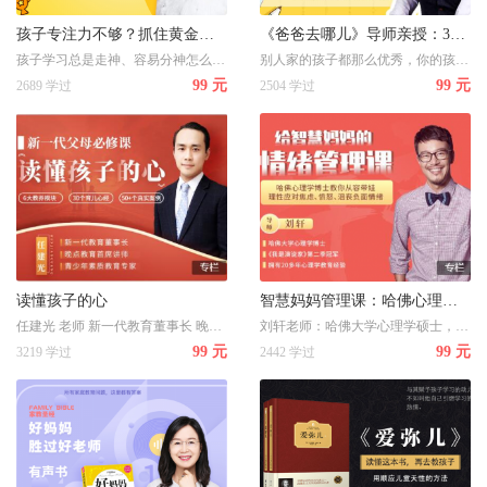
孩子专注力不够？抓住黄金纠正期，18堂课轻松打造孩子超强专注力，收获好成绩！
《爸爸去哪儿》导师亲授：33个育儿心经，当不操心/不焦虑/读懂孩子心的好爸妈
孩子学习总是走神、容易分神怎么办？24年专注教育心理学的郑老师教你抓住黄金纠正期，18堂课轻松打造孩子超强专注力，收获好成绩！
别人家的孩子都那么优秀，你的孩子怎能落下？33个亲子育儿心，当不操心/不焦虑/读懂孩子心的好爸妈
99 元
99 元
2689 学过
2504 学过
读懂孩子的心
智慧妈妈管理课：哈佛心理学专家教你理性面对焦虑、压抑、愤怒、沮丧、拖延
任建光 老师 新一代教育董事长 晚点教育首席讲师 青少年素质教育专家 你将获得 影响百万人的教育方法 凝聚20年教育经验，实用的教育理念与方法 性格养成的引导策略 从小养成孩子好习惯，建立自信积极的人格 即学即用的沟通技巧 6个亲子沟通方法，让你不急不吼做最完美父母 学霸高效的提分秘笈 科学高效的学习方法，从根本上提升孩子学习成绩
刘轩老师：哈佛大学心理学硕士，《我是演说家》第二季冠军，拥有20多年心理学教育经验。
99 元
99 元
3219 学过
2442 学过