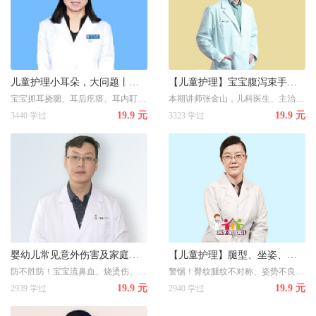
儿童护理小耳朵，大问题丨别让这些“不懂”伤害宝宝的耳朵！
【儿童护理】宝宝腹泻束手无策？告诉你到底该怎么治！
宝宝抓耳挠腮、耳后疙瘩、耳内耵聍为哪般？别再让你的不懂伤害宝宝小耳朵!
本期讲师张金山，儿科医生、主治医生，毕业于首都医科大学儿科医学系。首都儿科研究所附属儿童医院内科十年以上工作经验，擅长儿童呼吸、消化系统及新生儿常见病的诊疗。
19.9 元
19.9 元
3440 学过
3323 学过
婴幼儿常见意外伤害及家庭急救
【儿童护理】腿型、坐姿、走路、腿纹、臀纹大揭秘！
防不胜防！宝宝流鼻血、烧烫伤、异物阻梗……如何做好家庭急救第一步？
警惕！臀纹腿纹不对称、姿势不良，或影响宝宝走路和腿型！
19.9 元
19.9 元
2939 学过
2940 学过