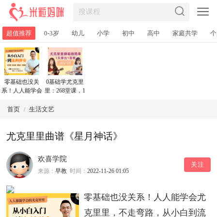
超值推荐
0-3岁
幼儿
小学
初中
高中
家庭共学
个
零基础也没关
0基础学尤克里
系！人人能学会
里：268堂课，1
尤克里里，不走
天弹出1首歌！
弯路，从小白到
首页
/
生活文艺
流利弹奏
尤克里里曲谱《星月神话》
欢喜学院
关注
来源：
早教
时间：
2022-11-26 01:05
零基础也没关系！人人能学会尤
克里里，不走弯路，从小白到流