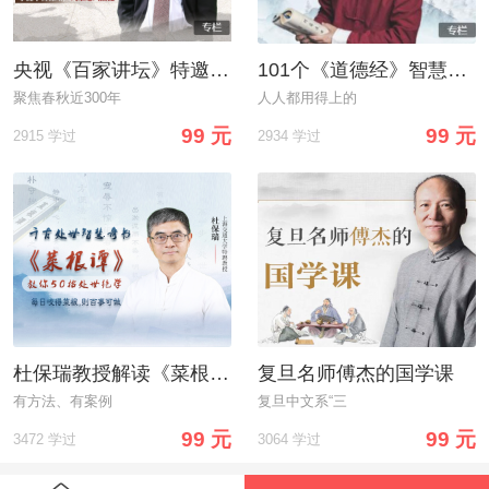
央视《百家讲坛》特邀名师 教你处世绝学，摸透人性，做对选择，逆风翻盘
101个《道德经》智慧法则 ，带你掌握人生主动权
聚焦春秋近300年
人人都用得上的
99 元
99 元
2915 学过
2934 学过
杜保瑞教授解读《菜根谭》，教你学透中国人的处世哲学
复旦名师傅杰的国学课
有方法、有案例
复旦中文系“三
99 元
99 元
3472 学过
3064 学过