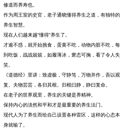
修道而养寿也。
作为周王室的史官，老子通晓懂得养生之道，有独特的
养生智慧。
现在人们越来越“懂得”养生了。
才逾不惑，就开始挑食，蛋黄不吃，动物内脏不吃，每
到吃饭，战战兢兢，如履薄冰，窘态可掬，看了令人失
笑。
《道德经》里讲：致虚极，守静笃，万物并作，吾以观
复。夫物芸芸，各归其根。归根曰静，静曰复命。
在老子的世界观里，养生的关键是养精神。
保持内心的淡然和平和才是最重要的养生法门。
现代人为了养生而给自己设置各种雷区，这样的心态本
身就输了。