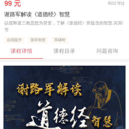
99 元
6512 学过
谢路军解读《道德经》智慧
以儒释道三教思想为背景，了解《道德经》所蕴含的智慧 共30
节
自我提升
国学智慧
30课时
课程详情
课程目录
问题咨询