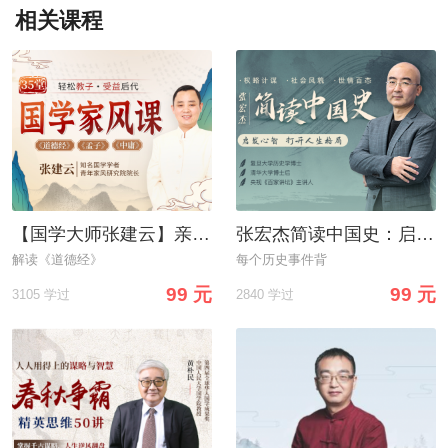
相关课程
【国学大师张建云】亲授：35堂国学家风课，轻松教子
张宏杰简读中国史：启发心智，打开人生格局
解读《道德经》
每个历史事件背
99 元
99 元
3105 学过
2840 学过