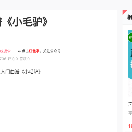
年！
谱《小毛驴》
← 点击
红色字
，关注公众号
咪课堂
736
评论 0
喜欢 0
里入门曲谱《小毛驴》
1