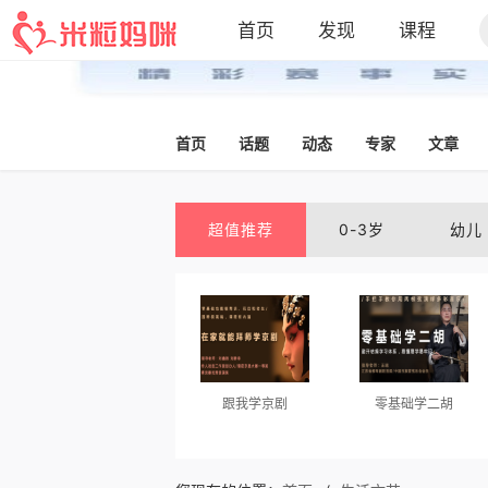
首页
发现
课程
首页
话题
动态
专家
文章
超值推荐
0-3岁
幼儿
跟我学京剧
零基础学二胡