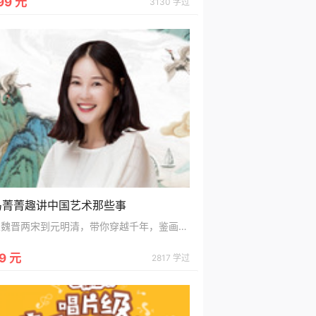
99 元
3130 学过
马菁菁趣讲中国艺术那些事
从魏晋两宋到元明清，带你穿越千年，鉴画秘笈风雅故事，一网打尽
9 元
2817 学过