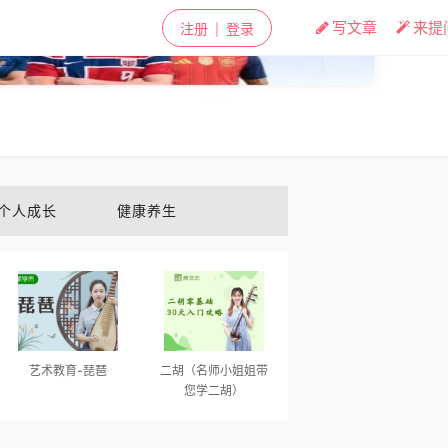
✕
写文章
来提
注册
登录
|
个人成长
健康养生
艺术教育-琵琶
二胡（名师小姐姐带
您学二胡）