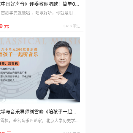
《中国好声音》评委教你唱歌！简单0基础，做朋友圈的K歌王！
51首歌学完就能唱 ，唱歌好听，你就是朋友圈的社交明星！70、80、90后热歌金曲都有~不分年龄段、喜欢唱就能学！
9 元
3416 学过
文学与音乐导师刘雪峰《陪孩子一起听音乐》
刘雪枫，著名音乐评论家，北京大学历史学硕士、音乐之友创始人