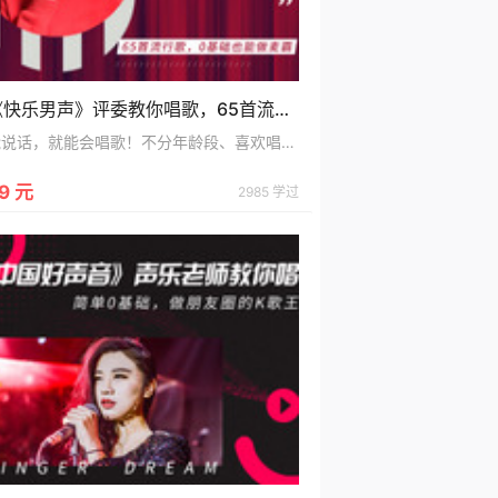
《快乐男声》评委教你唱歌，65首流行歌，0基础也能做麦霸！
能说话，就能会唱歌！不分年龄段、喜欢唱就能学！杨老师拥有百万粉丝，具有13年丰富的教学经验，高音、跑调、气息不稳都能轻松解决~
9 元
2985 学过