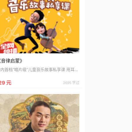
《音律启蒙》
国内首档“唱片级”儿童音乐故事私享课 用耳朵就能感受奇幻世界
29 元
3695 学过