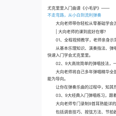
尤克里里入门曲谱《小毛驴》—
不走弯路，从小白到流利弹奏
大向老师带你轻松从零基础学会流
| 大向老师的课到底好在哪?
01、全程视频教学，老师亲身示
从基本乐理知识、演奏指法、弹唱
快速入门学会尤克里里。
02、9大高效简单的弹唱技法，
大向老师将自己多年弹唱精华全部
能为导向。
让你在弹奏乐曲的过程中，知其然
03、9大经典入门弹唱练习，跟
大向老师专门录制9首耳熟能详的
包括调音技巧、按弦方法、节拍器