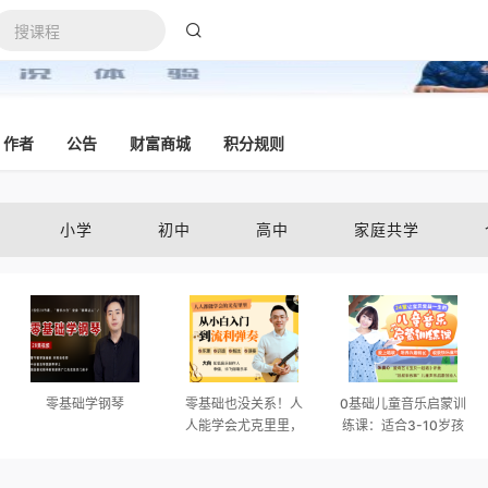
作者
公告
财富商城
积分规则
小学
初中
高中
家庭共学
零基础学钢琴
零基础也没关系！人
0基础儿童音乐启蒙训
人能学会尤克里里，
练课：适合3-10岁孩
不走弯路，从小白到
子，让宝贝从此爱上
流利弹奏
唱歌，收获快乐童