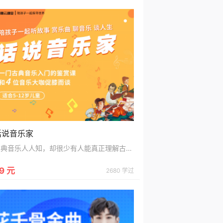
话说音乐家
古典音乐人人知，却很少有人能真正理解古典音乐，这是一门古典音乐的启蒙课程，带你走进音乐大师的访谈间，通过展现莫扎特、贝多芬、舒伯特、肖邦四位音乐家的成长历程，让孩子们在了解人物生平的同时，由浅入深了解音乐小知识、欣赏经典音乐曲目，拓宽自己的艺术视野，提高对音乐的鉴赏能力，与音乐进行一场深度对谈。
9 元
2680 学过