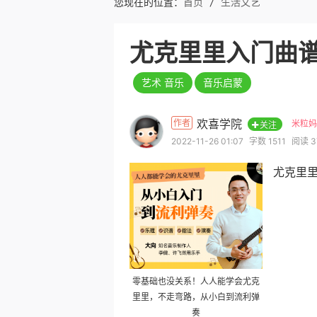
您现在的位置：
首页
/
生活文艺
尤克里里入门曲
艺术 音乐
音乐启蒙
欢喜学院
作者
米粒妈
关注
2022-11-26 01:07
字数 1511
阅读 3
尤克里
零基础也没关系！人人能学会尤克
里里，不走弯路，从小白到流利弹
奏