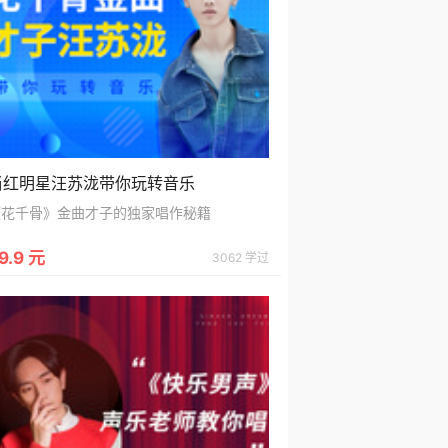
当红明星汪苏泷带你玩转音乐
《花千骨》金曲才子的独家唱作秘籍
9.9 元
3062 学过