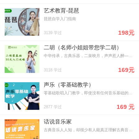
艺术教育-琵琶
琵琶自学入门指南
198元
3139 学过
二胡（名师小姐姐带您学二胡）
中华传承，古典乐器，二泉映月，声声惹人醉——二胡零基础
169元
3118 学过
声乐（零基础教学）
零基础歌唱入门教学，即使没有任何音乐基础的学员也能轻松自学歌唱~
169 元
2877 学过
话说音乐家
古典音乐人人知，却很少有人能真正理解古典音乐，这是一门古典音乐的启蒙课程，带你走进音乐大师的访谈间，通过展现莫扎特、贝多芬、舒伯特、肖邦四位音乐家的成长历程，让孩子们在了解人物生平的同时，由浅入深了解音乐小知识、欣赏经典音乐曲目，拓宽自己的艺术视野，提高对音乐的鉴赏能力，与音乐进行一场深度对谈。