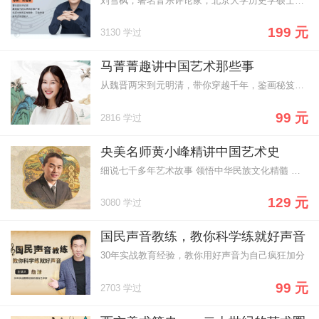
刘雪枫，著名音乐评论家，北京大学历史学硕士、音乐之友创始人
199 元
3130 学过
马菁菁趣讲中国艺术那些事
从魏晋两宋到元明清，带你穿越千年，鉴画秘笈风雅故事，一网打尽
99 元
2816 学过
央美名师黄小峰精讲中国艺术史
细说七千多年艺术故事 领悟中华民族文化精髓 国内艺术顶尖殿堂名师
129 元
3080 学过
国民声音教练，教你科学练就好声音
30年实战教育经验，教你用好声音为自己疯狂加分
99 元
2703 学过