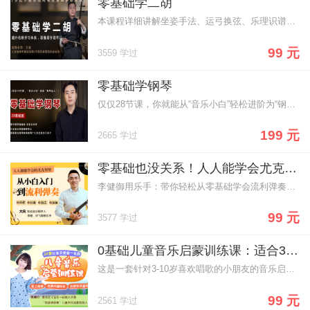
零基础学二胡
本课程详细讲解坐姿手法、运弓换弦、乐理识谱等，手把手教你零基础学二胡
99 元
3559 学过
零基础学钢琴
仅仅28节课，你就能从“音乐小白”轻松进阶为“钢琴达人
199 元
2665 学过
零基础也没关系！人人能学会尤克里里，不走弯路，从小白到流利弹奏
李健御用乐手：带你轻松从零基础学会流利弹奏尤克里里。
99 元
3577 学过
0基础儿童音乐启蒙训练课：适合3-10岁孩子，让宝贝从此爱上唱歌，收获快乐童年！
这是一套针对3-10岁喜欢唱歌的小朋友的音乐启蒙课程。
99 元
2561 学过