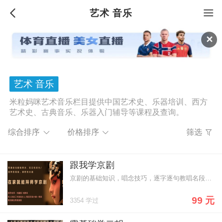
艺术 音乐
✕
艺术 音乐
米粒妈咪艺术音乐栏目提供中国艺术史、乐器培训、西方
艺术史、古典音乐、乐器入门辅导等课程及查询。
综合排序
价格排序
筛选
跟我学京剧
京剧的基础知识，唱念技巧，逐字逐句教唱名段，专业老师手把手轻松入门 打牢表演基本功 亲身体验国粹之美
99 元
3354 学过