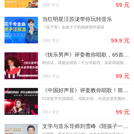
59 元
2680 学过
当红明星汪苏泷带你玩转音乐
《花千骨》金曲才子的独家唱作秘籍
59.9 元
3062 学过
《快乐男声》评委教你唱歌，65首流行歌，0基础也能做麦霸！
能说话，就能会唱歌！不分年龄段、喜欢唱就能学！杨老师拥有百万粉丝，具有13年丰富的教学经验，高音、跑调、气息不稳都能轻松解决~
99 元
2984 学过
《中国好声音》评委教你唱歌！简单0基础，做朋友圈的K歌王！
51首歌学完就能唱 ，唱歌好听，你就是朋友圈的社交明星！70、80、90后热歌金曲都有~不分年龄段、喜欢唱就能学！
99 元
3414 学过
文学与音乐导师刘雪峰《陪孩子一起听音乐》