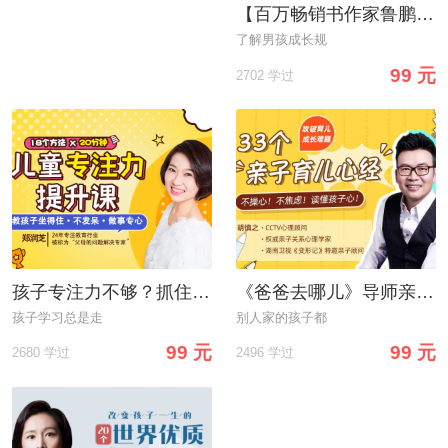
【百万畅销书作家鲁鹏程】教你不吼不叫，科学养育男孩
了解男孩成长规
99 元
2702 学过
孩子专注力不够？抓住黄金纠正期，18堂课轻松打造孩子超强专注力，收获好成绩！
《爸爸去哪儿》导师亲授：33个育儿心经，当不操心/不焦虑/读懂孩子心的好爸妈
孩子学习总是走
别人家的孩子都
99 元
99 元
2680 学过
2496 学过