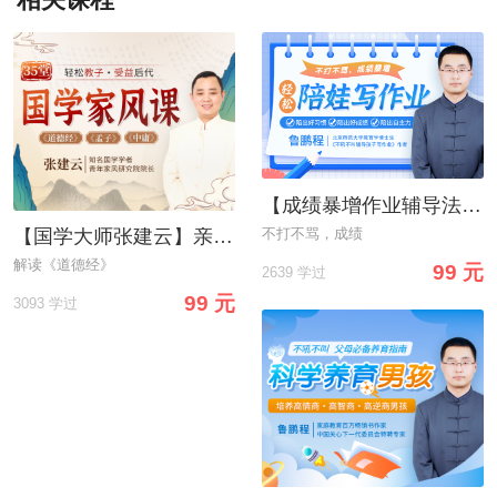
相关课程
【成绩暴增作业辅导法】告别“吼叫式”作业辅导，轻松陪娃写作业
不打不骂，成绩
【国学大师张建云】亲授：35堂国学家风课，轻松教子
解读《道德经》
99 元
2639 学过
99 元
3093 学过