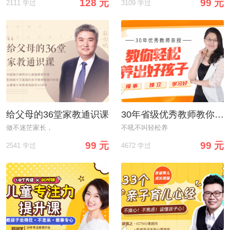
128 元
99 元
2111 学过
3109 学过
给父母的36堂家教通识课
30年省级优秀教师教你轻松养出懂事、独立、学习好的好孩子
做不迷茫家长，
不吼不叫轻松养
99 元
99 元
2541 学过
4672 学过