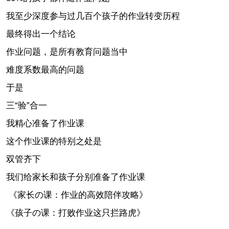
我至少深度参与过几百个孩子的作业转变历程
最终得出一个结论
作业问题，是所有教育问题当中
难度系数最高的问题
于是
三“验”合一
我精心准备了作业课
这个作业课的特别之处是
双管齐下
我们给家长和孩子分别准备了作业课
《家长の课：作业的高效陪伴攻略》
《孩子の课：打败作业这只拦路虎》