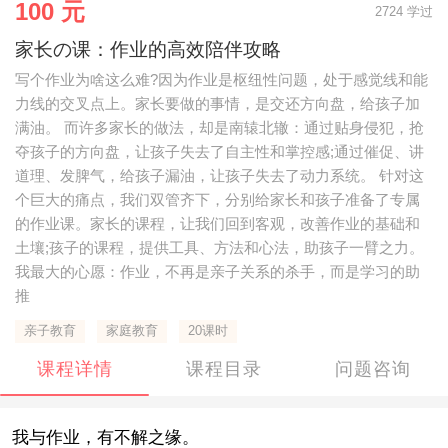
100 元
2724 学过
家长の课：作业的高效陪伴攻略
写个作业为啥这么难?因为作业是枢纽性问题，处于感觉线和能
力线的交叉点上。家长要做的事情，是交还方向盘，给孩子加
满油。 而许多家长的做法，却是南辕北辙：通过贴身侵犯，抢
夺孩子的方向盘，让孩子失去了自主性和掌控感;通过催促、讲
道理、发脾气，给孩子漏油，让孩子失去了动力系统。 针对这
个巨大的痛点，我们双管齐下，分别给家长和孩子准备了专属
的作业课。家长的课程，让我们回到客观，改善作业的基础和
土壤;孩子的课程，提供工具、方法和心法，助孩子一臂之力。
我最大的心愿：作业，不再是亲子关系的杀手，而是学习的助
推
亲子教育
家庭教育
20课时
课程详情
课程目录
问题咨询
我与作业，有不解之缘。