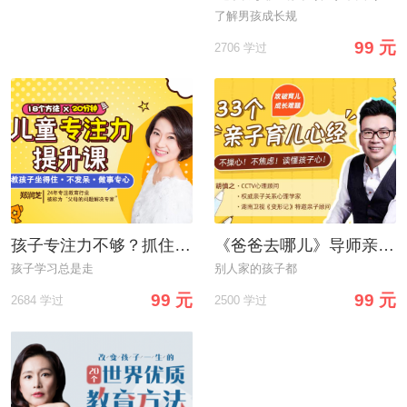
了解男孩成长规
99 元
2706 学过
孩子专注力不够？抓住黄金纠正期，18堂课轻松打造孩子超强专注力，收获好成绩！
《爸爸去哪儿》导师亲授：33个育儿心经，当不操心/不焦虑/读懂孩子心的好爸妈
孩子学习总是走
别人家的孩子都
99 元
99 元
2684 学过
2500 学过