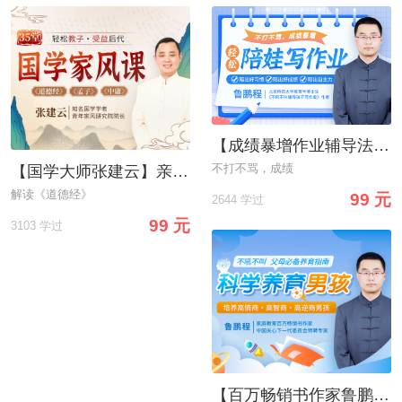
【成绩暴增作业辅导法】告别“吼叫式”作业辅导，轻松陪娃写作业
不打不骂，成绩
【国学大师张建云】亲授：35堂国学家风课，轻松教子
解读《道德经》
99 元
2644 学过
99 元
3103 学过
【百万畅销书作家鲁鹏程】教你不吼不叫，科学养育男孩