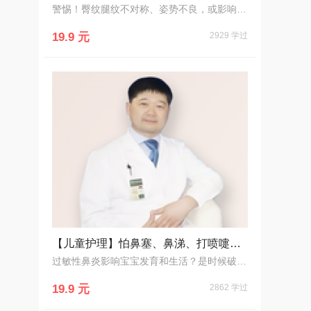
警惕！臀纹腿纹不对称、姿势不良，或影响宝宝走路和腿型！
19.9 元
2929 学过
【儿童护理】怕鼻塞、鼻涕、打喷嚏？小心过敏性鼻炎找上门！
过敏性鼻炎影响宝宝发育和生活？是时候破除恐慌了！
19.9 元
2862 学过