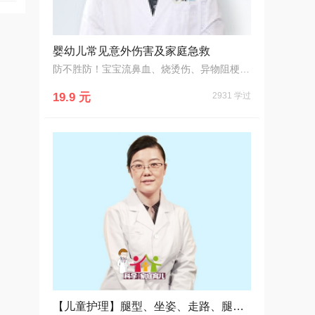
婴幼儿常见意外伤害及家庭急救
防不胜防！宝宝流鼻血、烧烫伤、异物阻梗……如何做好家庭急救第一步？
19.9 元
2931 学过
【儿童护理】腿型、坐姿、走路、腿纹、臀纹大揭秘！