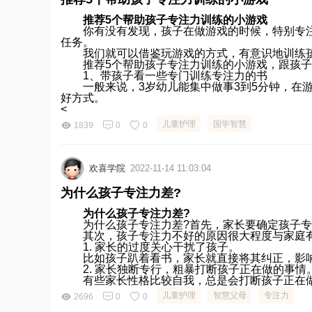
推荐5个帮助孩子专注力训练的小游戏
你有没有发现，孩子在做游戏的时候，特别专注
任务。
我们就可以借鉴玩游戏的方式，有意识地训练孩
推荐5个帮助孩子专注力训练的小游戏，跟孩子一
1、带孩子看一些专门训练专注力的书
一般来说，3岁幼儿能集中做事3到5分钟，在游
好方式。
<
儿童护理
国学智慧
1839
0
0
欢喜学院
2022-11-14 11:03:04
为什么孩子专注力差?
为什么孩子专注力差?
为什么孩子专注力差?首先，家长要确定孩子专
其次，孩子专注力不好的原因很大程度与家庭
1. 家长的过度关心干扰了孩子。
比如孩子趴着看书，家长就直接将其纠正，影响
2. 家长独断专行，粗暴打断孩子正在做的事情
有些家长性格比较自我，总是会打断孩子正在做
儿童护理
智慧父母
专注力
2696
0
0