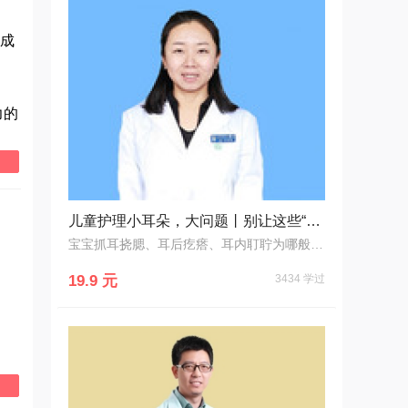
成
力的
儿童护理小耳朵，大问题丨别让这些“不懂”伤害宝宝的耳朵！
宝宝抓耳挠腮、耳后疙瘩、耳内耵聍为哪般？别再让你的不懂伤害宝宝小耳朵!
19.9 元
3434 学过