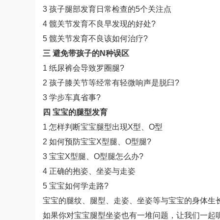
3 孩子腿部发育日常检查的5个关注点
4 髋关节发育不良早发现的好处?
5 髋关节发育不良该如何治疗?
三 避免带孩子的N种误区
1 纸尿裤会导致罗圈腿?
2 孩子膝关节等经常有轻微响声是脱臼?
3 学步车真省事?
四 宝宝的腿型发育
1 怎样判断宝宝腿型出现X型、O型
2 如何预防宝宝X型腿、O型腿?
3 宝宝X型腿、O型腿怎么办?
4 正确的抱姿、坐姿与走姿
5 宝宝如何学走路?
宝宝的腿纹、腿型、走姿、坐姿等与宝宝的身体生长
如果你对宝宝腿型坐姿也有一堆问题，让我们一起