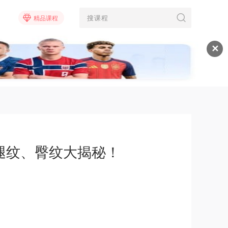
精品课程
✕
腿纹、臀纹大揭秘！