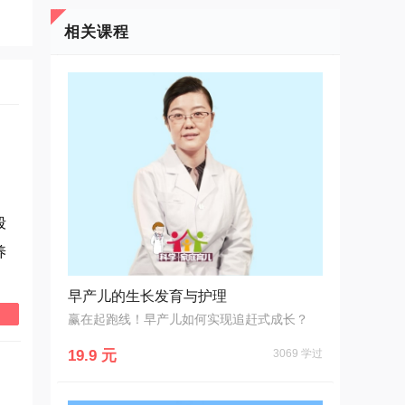
相关课程
段
养
早产儿的生长发育与护理
赢在起跑线！早产儿如何实现追赶式成长？
19.9 元
3069 学过