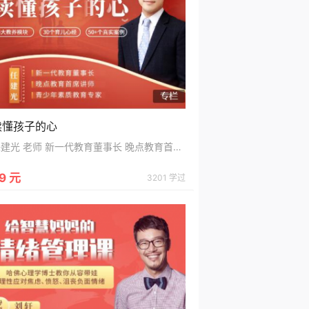
读懂孩子的心
任建光 老师 新一代教育董事长 晚点教育首席讲师 青少年素质教育专家 你将获得 影响百万人的教育方法 凝聚20年教育经验，实用的教育理念与方法 性格养成的引导策略 从小养成孩子好习惯，建立自信积极的人格 即学即用的沟通技巧 6个亲子沟通方法，让你不急不吼做最完美父母 学霸高效的提分秘笈 科学高效的学习方法，从根本上提升孩子学习成绩
9 元
3201 学过