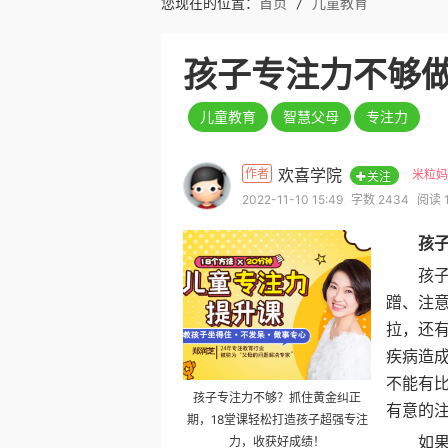
您现在的位置：
首页
/
儿童教育
孩子专注力不够
儿童教育
智慧父母
专注力
欢喜学院
作者
米粒妈
关注
2022-11-10 15:49
字数 2434
阅读 
孩
孩子专
蹭、注
拉，还
疾病造
不能有
孩子专注力不够？抓住黄金纠正
有意的注
期，18堂课轻松打造孩子超强专注
如果进
力，收获好成绩！