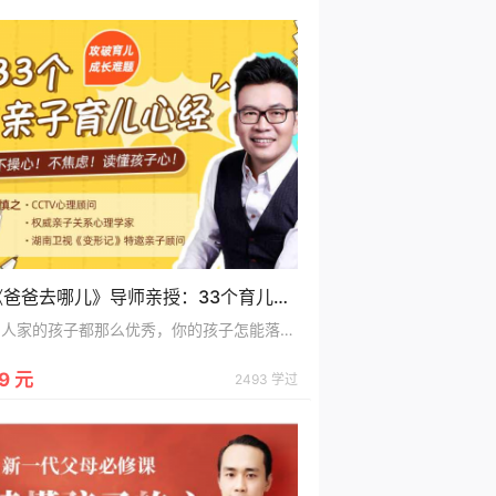
《爸爸去哪儿》导师亲授：33个育儿心经，当不操心/不焦虑/读懂孩子心的好爸妈
别人家的孩子都那么优秀，你的孩子怎能落下？33个亲子育儿心，当不操心/不焦虑/读懂孩子心的好爸妈
9 元
2493 学过