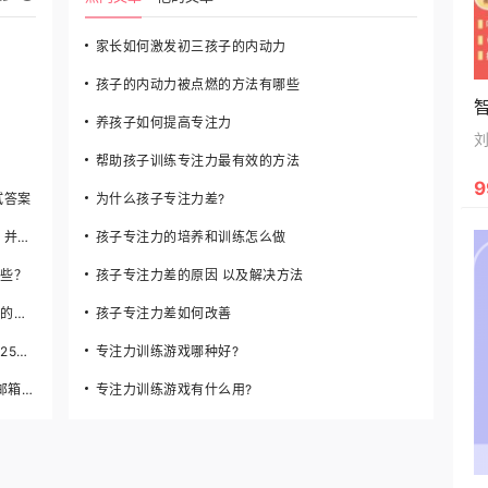
家长如何激发初三孩子的内动力
孩子的内动力被点燃的方法有哪些
养孩子如何提高专注力
帮助孩子训练专注力最有效的方法
9
试答案
为什么孩子专注力差?
大一第一课:为什么要学习学前儿童教育心理学，并结...
孩子专注力的培养和训练怎么做
些？
孩子专注力差的原因 以及解决方法
电大的《小学儿童教育心理学》和考教师资格证的《...
孩子专注力差如何改善
儿童教育心理学如果在课堂上需要讨论，人数在25人...
专注力训练游戏哪种好?
急用 小学儿童教育心理学的试题和答案 发到我邮箱 ...
专注力训练游戏有什么用?