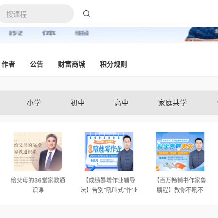
作者
公告
财富商城
积分规则
小学
初中
高中
家庭共学
给父母的36堂家教通
【成绩暴增作业辅导
【百万畅销书作家鲁
识课
法】告别“吼叫式”作业
鹏程】教你不吼不
辅导，轻松陪娃写作
叫，科学养育男孩
业