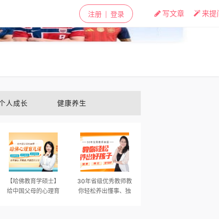
✕
写文章
来提
注册
登录
|
个人成长
健康养生
【哈佛教育学硕士】
30年省级优秀教师教
给中国父母的心理育
你轻松养出懂事、独
儿指南，养出自律积
立、学习好的好孩子
极、学习高效、社交