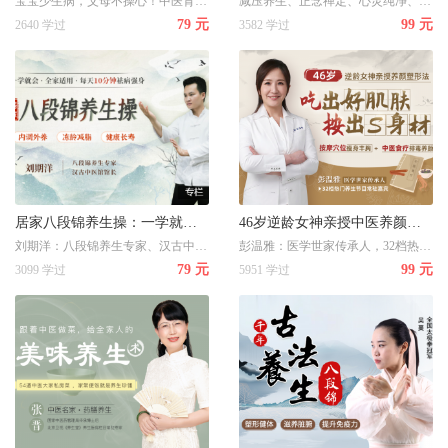
宝宝少生病，父母不操心！中医育儿专家详解小儿推拿技巧
减压养生、正念禅定、心灵纯净、精神幸福。
79 元
99 元
2640 学过
3582 学过
居家八段锦养生操：一学就会、全家适用、每天10分钟祛病强身！内调外养、冻龄减脂、健康长寿
46岁逆龄女神亲授中医养颜塑形法：吃出好肌肤，按出S身材！
刘期洋：八段锦养生专家、汉古中医馆馆长
彭温雅：医学世家传承人，32档热门养生节目常驻嘉宾
79 元
99 元
3099 学过
5951 学过