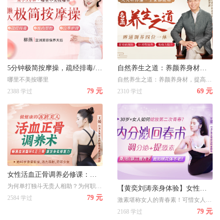
5分钟极简按摩操，疏经排毒/推肉塑脸/应季护理，还你紧致少女脸
自然养生之道：养颜养身材，提高免疫力，助全家健康长寿
哪里不美按哪里
自然养生之道：养颜养身材，提高免疫力，助全家健康长寿
79 元
69 元
2388 学过
2310 学过
女性活血正骨调养必修课：从根源上缓解衰老伤痛，重获身体活力
为何单打独斗无贵人相助？为何职场晋升无望？为何经常被小人陷害，10000+好评的借力成事24计：会说话/懂人情/会处事，轻松走捷径搞定所有事！
【黄奕刘涛亲身体验】女性内分泌回春必修课，每天5分钟，让身体回归20岁
79 元
2584 学过
激素堪称女人的青春素！可惜女人一过30岁，内分泌功能衰退，【黄奕刘涛亲身体验】女性内分泌回春必修课，每天5分钟，让身体回归20岁
79 元
2168 学过