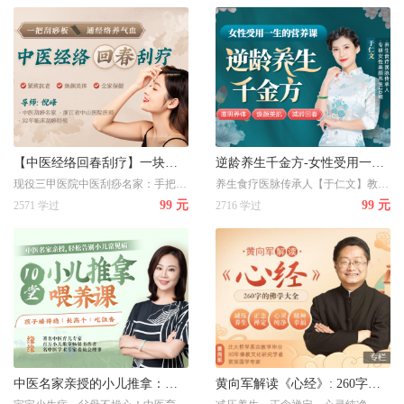
【中医经络回春刮疗】一块刮痧板，通经络养气血，让你紧致抗老/焕养美体/全家保健
逆龄养生千金方-女性受用一生的营养课
现役三甲医院中医刮痧名家：手把手带您学会用一块刮板通全身经络养气血，让你紧致抗老/焕养美体/全家保健
养生食疗医脉传承人【于仁文】教你逆龄变美，21天养成不老女神
99 元
99 元
2571 学过
2716 学过
中医名家亲授的小儿推拿：轻松告别常见病，孩子睡得稳、长高个、吃饭香
黄向军解读《心经》: 260字的佛学大全