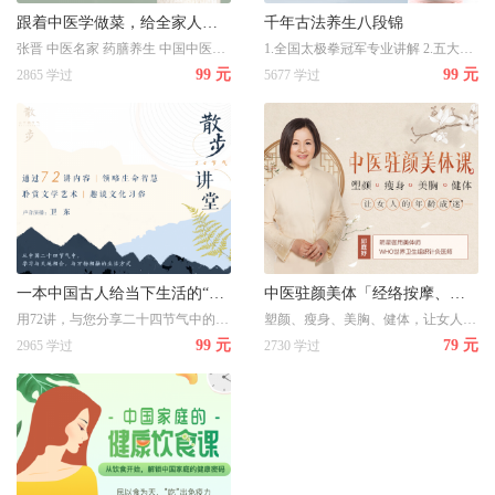
跟着中医学做菜，给全家人的美味养生术
千年古法养生八段锦
张晋 中医名家 药膳养生 中国中医药管理局传承博士后
1.全国太极拳冠军专业讲解 2.五大流程，教学实用有效 3.四大环节，动作要领全掌握 4.功效解读，自我检测训练效果 5.细节展示全面，关键动作凸出展示 6.多机位拍摄，全方位教学
99 元
99 元
2865 学过
5677 学过
一本中国古人给当下生活的“答案之书” | 散步二十四节气
中医驻颜美体「经络按摩、调理气色、瘦身健体」
用72讲，与您分享二十四节气中的古代哲人的生活美学、养生知识以及人生思考
塑颜、瘦身、美胸、健体，让女人的年龄成“迷”
99 元
79 元
2965 学过
2730 学过