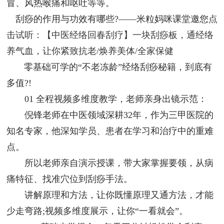
冒、风热喉痛和呕吐等等。
刮痧的作用与功效有哪些?——米粒妈咪课堂邀您
点
击试听：【中医经络回春刮疗】一块刮痧板，通经络
养气血，让你紧致抗老/焕养美体/全家保健
零基础可学的“不老冻龄”经络刮痧秘籍，到底有
多值?!
01 全程视频多维度教学，老师亲身出镜示范：
倪锋老师在中医领域深耕32年，作为三甲医院的
知名专家，他深知学员、患者在学习和治疗中的重难
点。
所以老师亲自演示授课，带大家掌握要领，从病
痛特征、找准穴位到刮痧手法。
讲解原理和方法，让你既懂原理又通方法，才能
少走弯路;视频多维度展示，让你“一看就会”。