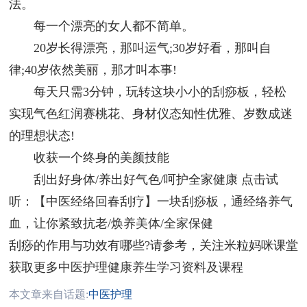
法。
每一个漂亮的女人都不简单。
20岁长得漂亮，那叫运气;30岁好看，那叫自
律;40岁依然美丽，那才叫本事!
每天只需3分钟，玩转这块小小的刮痧板，轻松
实现气色红润赛桃花、身材仪态知性优雅、岁数成迷
的理想状态!
收获一个终身的美颜技能
刮出好身体/养出好气色/呵护全家健康
点击试
听：【中医经络回春刮疗】一块刮痧板，通经络养气
血，让你紧致抗老/焕养美体/全家保健
刮痧的作用与功效有哪些?请参考，关注米粒妈咪课堂
获取更多
中医护理
健康养生学习资料及课程
本文章来自话题:
中医护理