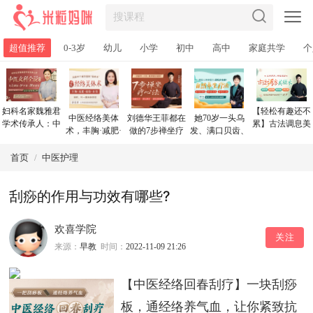
超值推荐
0-3岁
幼儿
小学
初中
高中
家庭共学
个
妇科名家魏雅君
【轻松有趣还不
中医经络美体
刘德华王菲都在
她70岁一头乌
学术传承人：中
累】古法调息美
术，丰胸·减肥·
做的7步禅坐疗
发、满口贝齿、
医女科全说，美
颜术：调理五
瘦脸·养阳，让你
心法，帮你疏解
皮肤紧致：自然
颜体+护宫巢+调
脏、美颜纤体、
从头到脚美个
压力，疗愈身
养生疗法，激发
首页
/
中医护理
脏腑，让你绽放
养护心神，以内
够！
心，让头脑更清
人体修复力，回
第二春
养外女人不老
醒、聪明！
归少女身！
刮痧的作用与功效有哪些?
欢喜学院
关注
来源：
早教
时间：
2022-11-09 21:26
【中医经络回春刮疗】一块刮痧
板，通经络养气血，让你紧致抗