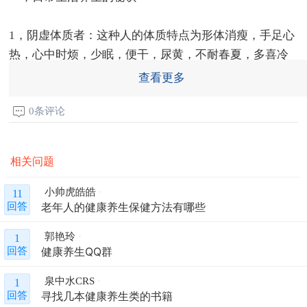
1，阴虚体质者：这种人的体质特点为形体消瘦，手足心
热，心中时烦，少眠，便干，尿黄，不耐春夏，多喜冷
饮。
查看更多
养生方法：首先注意精神调养，养成冷静、沉着的习
0条评论
惯。饮食上多吃清淡食物。
相关问题
2，阳虚体质者：这种人多形体白胖，或面色淡白，手足
欠温，小便清长，大便时稀，怕寒喜暖。
小帅虎皓皓
11
老年人的健康养生保健方法有哪些
回答
养生方法：注意多晒太阳，加强体育锻炼。可多食羊
郭艳玲
1
肉、狗肉、鸡肉、鹿肉等。那些面色晦滞、口唇色暗，
健康养生QQ群
回答
肌肤干燥、眼眶黑暗者，饮食上应注意常吃具有活血化
泉中水CRS
1
瘀作用的食品，如桃仁、黑豆、油菜、慈姑、醋等，经
寻找几本健康养生类的书籍
回答
常煮食一些山楂粥和花生粥。