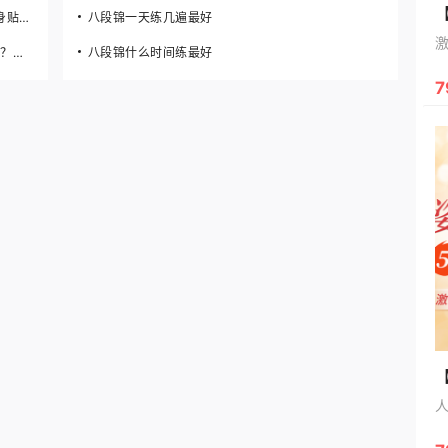
产后减肥都需要注意什么呀？？用中药的s美瘦身贴减肥可以吗，外用的这种？
八段锦一天练几遍最好
产后给宝宝哺乳的期间不能用内服的减肥产品吗？用外用的s美瘦身贴可以吗？
八段锦什么时间练最好
7