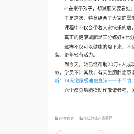
✅在家带孩子，想减肥又要看娃;
于是这次，特意结合了大家的需求
课程中不仅会带着大家快乐的瘦，也
真正的健康减肥是三分练好+七分
这样不仅可以健康的瘦下来、不反
貌，更年轻有活力。
到今天，她已经帮助20万+人成功
效，学员不计其数，有天生肥胖症患者
听：14天宅家极速瘦身法——不节食
六个瘦身燃脂操动作敬请参考，关注
运动/瘦身
米粒妈咪在线课程