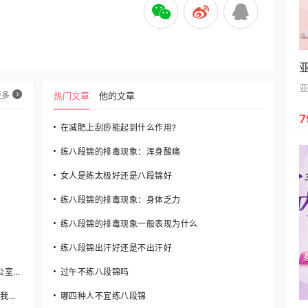
更多
热门文章
他的文章
7
在减肥上刮痧能起到什么作用?
练八段锦的排毒现象：浑身酸痛
女人是练太极好还是八段锦好
练八段锦的排毒现象：身体乏力
练八段锦的排毒现象一般表现为什么
练八段锦出汗好还是不出汗好
这个在平时如何瘦身如何瘦大腿如何减肥?顿办公室的？
过午不练八段锦吗
生完宝宝有减肥的宝妈吗？？什么方法快一点，我在网上看到s美瘦身贴，这个宝妈可以用吗？
哪四种人不宜练八段锦