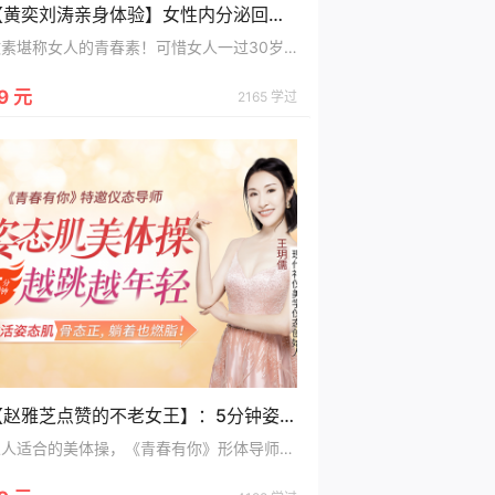
【黄奕刘涛亲身体验】女性内分泌回春必修课，每天5分钟，让身体回归20岁
激素堪称女人的青春素！可惜女人一过30岁，内分泌功能衰退，【黄奕刘涛亲身体验】女性内分泌回春必修课，每天5分钟，让身体回归20岁
9 元
2165 学过
【赵雅芝点赞的不老女王】：5分钟姿态肌美体操，360度锻造“长瘦不老”骨态
人人适合的美体操，《青春有你》形体导师亲身示范，融合姿态肌