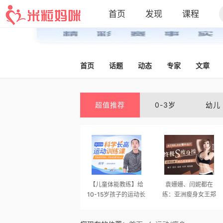
首页
发现
课程
首页
话题
动态
专家
文章
超值推荐
0-3岁
幼儿
【儿童体能教练】给
袁姗姗、闫妮都在
10-15岁孩子的运动长
练：亚洲瘦身女王郑
高训练课
多燕，终极S瘦身操，
凹凸由你掌控！