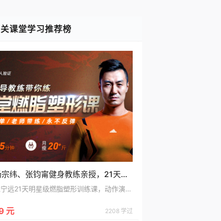
相关课堂学习推荐榜
杨宗纬、张钧甯健身教练亲授，21天练出好身材
党宁远21天明星级燃脂塑形训练课，动作演示+教练带练
9 元
2208 学过