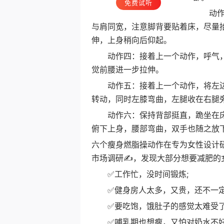
免费试听
动作三
与肩同宽，注意脚背要贴着床，尽量
伸，上身稍向后仰起。
动作四：接着上一个动作，呼气，
觉前腰进一步拉伸。
动作五：接着上一个动作，将左边
转动，同时左膝弯曲，左腿收在右腿
动作六：保持背部挺直，跪坐在床
俯下上身，腰部弯曲，双手也随之放
六个瘦身燃脂操动作在专为女性设计
市场调研✍️，发现大部分想要减肥的
✅工作忙，没时间锻炼;
✅健身房人太多，又贵，还不一定
✅要吃饱，饿肚子的感觉太难受了，
✅哺乳期也想瘦，又怕对奶水不好