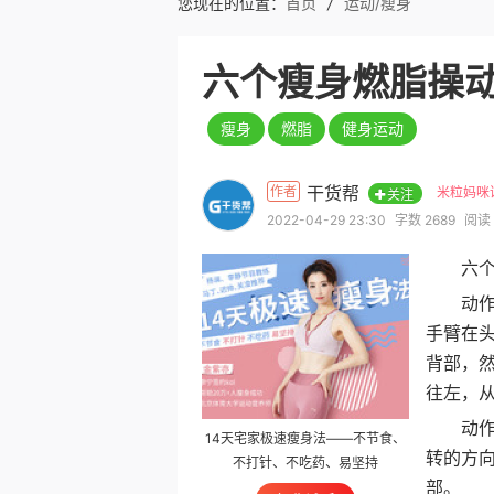
您现在的位置：
首页
/
运动/瘦身
六个瘦身燃脂操
瘦身
燃脂
健身运动
干货帮
作者
米粒妈咪
关注
2022-04-29 23:30
字数 2689
阅读 
六个瘦
动作一
手臂在
背部，
往左，
动作二
14天宅家极速瘦身法——不节食、
转的方向
不打针、不吃药、易坚持
部。