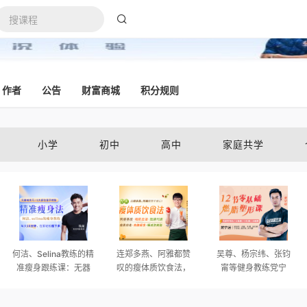
作者
公告
财富商城
积分规则
小学
初中
高中
家庭共学
何洁、Selina教练的精
连郑多燕、阿雅都赞
吴尊、杨宗纬、张钧
准瘦身跟练课：无器
叹的瘦体质饮食法，
甯等健身教练党宁
械徒手燃脂，每天15
22天让你吃出好身
远：12节终极燃脂塑
分钟在家轻松瘦
材，全方位美肤抗
形，练就迷人好身材