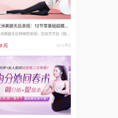
亚洲美腿天后亲授：12节零基础超模美腿术每天10分钟，轻松打造性感长腿
亚洲美腿天后林琳奇亲授，在综艺节目《挑战吧太空》带领张雨绮轻松打造性感长腿
9 元
2272 学过