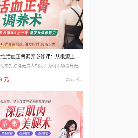
女性活血正骨调养必修课：从根源上缓解衰老伤痛，重获身体活力
为何单打独斗无贵人相助？为何职场晋升无望？为何经常被小人陷害，10000+好评的借力成事24计：会说话/懂人情/会处事，轻松走捷径搞定所有事！
9 元
2582 学过