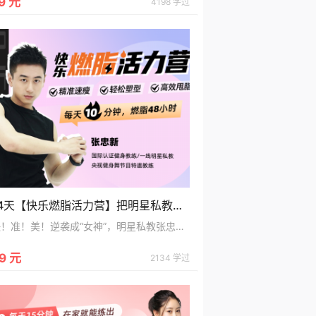
9 元
4198 学过
14天【快乐燃脂活力营】把明星私教带回家，精准速瘦/轻松塑型/高效甩脂!
快！准！美！逆袭成“女神”，明星私教张忠新带你不饿、不累、精准速瘦/轻松塑型/高效甩脂!
9 元
2134 学过