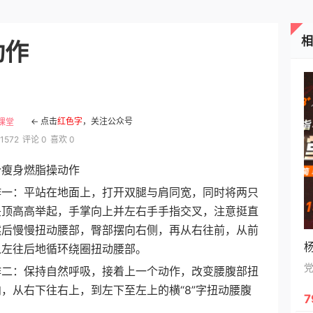
衰！
动作
← 点击
红色字
，关注公众号
课堂
1572
评论 0
喜欢 0
身燃脂操动作
：平站在地面上，打开双腿与肩同宽，同时将两只
头顶高高举起，手掌向上并左右手手指交叉，注意挺直
然后慢慢扭动腰部，臀部摆向右侧，再从右往前，从前
从左往后地循环绕圈扭动腰部。
：保持自然呼吸，接着上一个动作，改变腰腹部扭
，从右下往右上，到左下至左上的横“8”字扭动腰腹
7