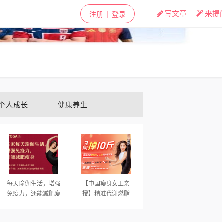
✕
写文章
来提
注册
登录
|
个人成长
健康养生
每天瑜伽生活，增强
【中国瘦身女王亲
免疫力，还能减肥瘦
授】精准代谢燃脂
身
术，3周掉10斤，甩肉
不反弹