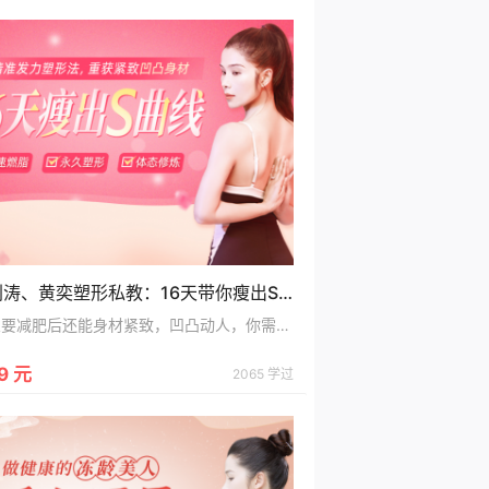
刘涛、黄奕塑形私教：16天带你瘦出S曲线，重获紧致凹凸身材！
想要减肥后还能身材紧致，凹凸动人，你需要一套科学全面的塑形
9 元
2065 学过