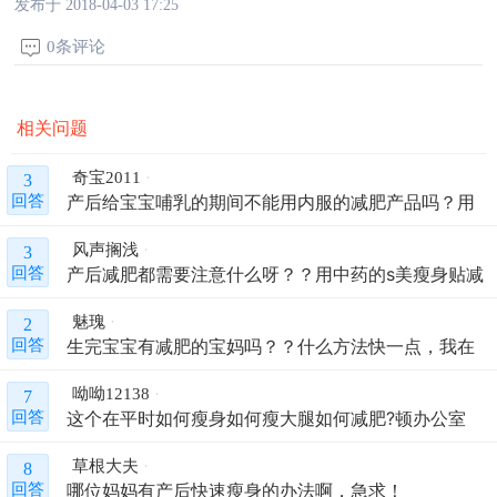
发布于 2018-04-03 17:25
0条评论
相关问题
奇宝2011
3
产后给宝宝哺乳的期间不能用内服的减肥产品吗？用
回答
外用的s美瘦身贴可以吗？
风声搁浅
3
产后减肥都需要注意什么呀？？用中药的s美瘦身贴减
回答
肥可以吗，外用的这种？
魅瑰
2
生完宝宝有减肥的宝妈吗？？什么方法快一点，我在
回答
网上看到s美瘦身贴，这个宝妈可以用吗？
呦呦12138
7
这个在平时如何瘦身如何瘦大腿如何减肥?顿办公室
回答
的？
草根大夫
8
哪位妈妈有产后快速瘦身的办法啊，急求！
回答