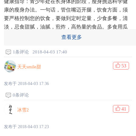
健康指导：青少年处在长身体的阶段，瘦身挑选科学健
康的瘦身办法。一句话，管住嘴迈开腿，饮食方面，须
要严格控制您的饮食，要做到定时定量，少食多餐，清
淡，忌食甜腻，油腻，煎炸，高热量的食品。多食用瓜
果和蔬菜。晚饭要少吃。运动方面，一定要坚持有氧运
查看更多
动，运动瘦身十分健康，有氧运动比如像慢跑，爬山，
平底步行，乒乓球，脚踏车运动，一个星期5次，没回半
1条评论
2018-04-03 17:40
个钟头以上。减掉肚子贵在坚持，坚持才有疗效
53
天天smile甜
发布于 2018-04-03 17:40
发布于 2018-04-03 17:36
0条评论
41
冰雪2
发布于 2018-04-03 17:23