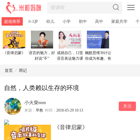
超值推荐
0-3岁
幼儿
小学
初中
高中
家庭共学
个
《音律启蒙》
语言的魅力，好
成就自己，12堂
幽默思维36计让
好说“不”
语言表达魅力课
你成为有趣、有
让你与众不同
料、有魅力的人
首页
/
周记
自然，人类赖以生存的环境
小火柴mm
关注
来源：
早教
时间：
2018-05-29 10:13
《音律启蒙》