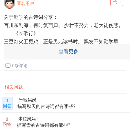
2
匿名用户
关于勤学的古诗词分享：
百川东到海，何时复西归。 少壮不努力，老大徒伤悲。
——《长歌行》
三更灯火五更鸡，正是男儿读书时。 黑发不知勤学早，
白首方悔读书迟。——颜真卿《劝学》
查看更多
力学如力耕，勤惰尔自知。但使书种多，会有岁稔时。
——刘过《书院》
0条评论
劝君莫惜金缕衣，劝君惜取少年时。——杜秋娘《金缕
衣》
相关问题
古人学问无遗力，少壮工夫老始成。纸上得来终觉浅，
绝知此事要躬行。——陆游《冬夜读书示子聿》
米粒妈妈
1
描写秋天的古诗词都有哪些?
回答
少年易学老难成，一寸光阴不可轻。 ——朱熹《偶成》
窗前读古书，灯下寻书义。——韩愈《劝学诗》
米粒妈妈
0
盛年不重来，一日难再晨。 及时当勉励，岁月不待人。
回答
描写雪的古诗词都有哪些?