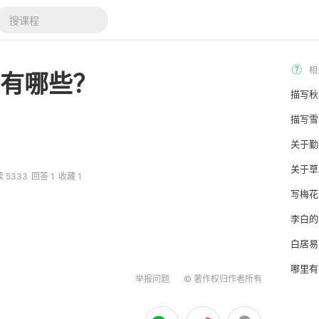
作者
公告
财富商城
积分规则
相
有哪些？
描写秋
描写雪
关于勤
关于草
 5333
回答 1
收藏 1
写梅花
李白的
白居易
哪里有
举报问题
© 著作权归作者所有