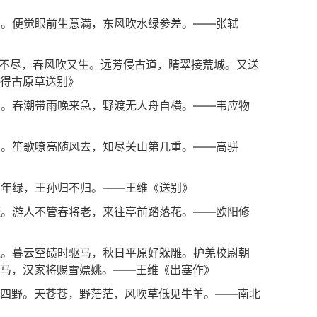
知。便觉眼前生意满，东风吹水绿参差。——张轼
烧不尽，春风吹又生。远芳侵古道，晴翠接荒城。又送
得古原草送别》
鸣。春潮带雨晚来急，野渡无人舟自横。——韦应物
钟。笙歌嘹亮随风去，知尽关山第几重。——高骈
年年绿，王孙归不归。——王维《送别》
涯。游人不管春将老，来往亭前踏落花。——欧阳修
烧。暮云空碛时驱马，秋日平原好躲雕。护羌校尉朝
马，汉家将赐雪嫖姚。——王维《出塞作》
盖四野。天苍苍，野茫茫，风吹草低见牛羊。——南北