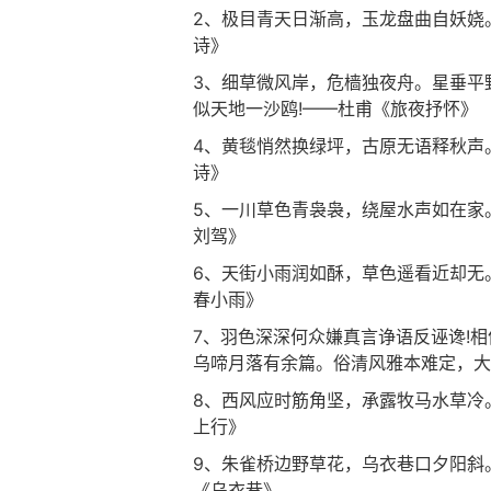
2、极目青天日渐高，玉龙盘曲自妖娆
诗》
3、细草微风岸，危樯独夜舟。星垂平
似天地一沙鸥!——杜甫《旅夜抒怀》
4、黄毯悄然换绿坪，古原无语释秋声
诗》
5、一川草色青袅袅，绕屋水声如在家
刘驾》
6、天街小雨润如酥，草色遥看近却无
春小雨》
7、羽色深深何众嫌真言诤语反诬谗!
乌啼月落有余篇。俗清风雅本难定，大
8、西风应时筋角坚，承露牧马水草冷
上行》
9、朱雀桥边野草花，乌衣巷口夕阳斜
《乌衣巷》