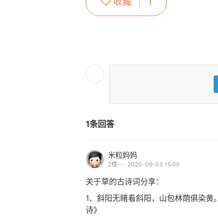
收藏
1
1条回答
米粒妈妈
2楼-- · 2020-09-03 15:06
关于草的古诗词分享：
1、斜阳无睹看斜阳，山包林荫俱染黄
诗》