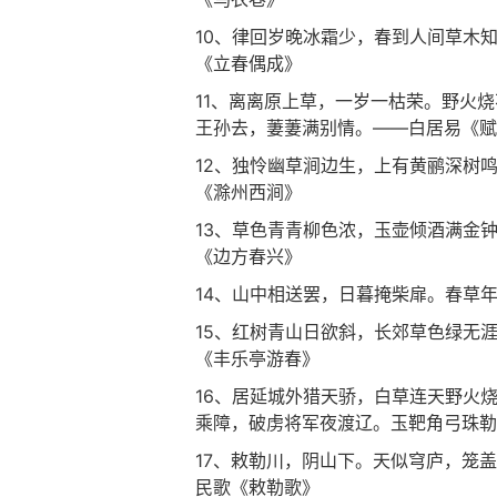
10、律回岁晚冰霜少，春到人间草木
《立春偶成》
11、离离原上草，一岁一枯荣。野火
王孙去，萋萋满别情。——白居易《赋
12、独怜幽草涧边生，上有黄鹂深树
《滁州西涧》
13、草色青青柳色浓，玉壶倾酒满金
《边方春兴》
14、山中相送罢，日暮掩柴扉。春草
15、红树青山日欲斜，长郊草色绿无
《丰乐亭游春》
16、居延城外猎天骄，白草连天野火
乘障，破虏将军夜渡辽。玉靶角弓珠勒
17、敕勒川，阴山下。天似穹庐，笼
民歌《敕勒歌》