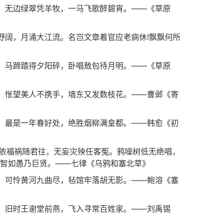
。无边绿翠凭羊牧，一马飞歌醉碧宵。——《草原
野阔，月涌大江流。名岂文章着官应老病休!飘飘何所
。马蹄踏得夕阳碎，卧唱敖包待月明。——《草原
。怅望美人不携手，墙东又发数枝花。——曹邺《寄
。最是一年春好处，绝胜烟柳满皇都。——韩愈《初
相依福祸随君往，无妄灾殃任客冤。鸦噪树低无绝唱，
智如愚乃巨贤。——七律《乌鸦和塞北草》
。可怜黄河九曲尽，毡馆牢落胡无影。——鲍溶《塞
。旧时王谢堂前燕，飞入寻常百姓家。——刘禹锡