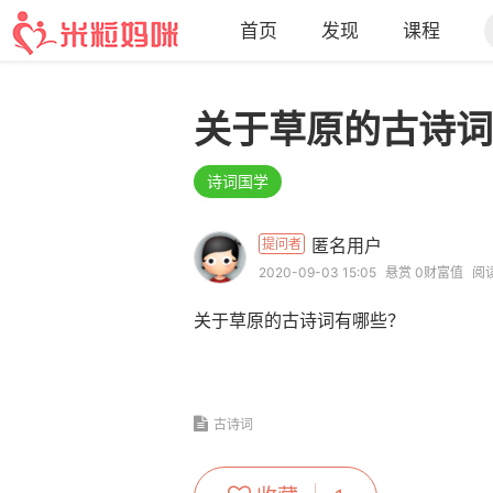
首页
发现
课程
首页
话题
动态
专家
文章
关于草原的古诗词
诗词国学
匿名用户
提问者
2020-09-03 15:05
悬赏 0财富值
阅读
关于草原的古诗词有哪些？
古诗词