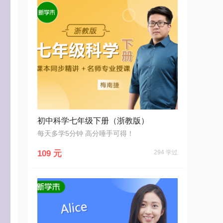
初中科学七年级下册（浙教版）
每天多学5分钟 高分唾手可得！
109 元
294 学过