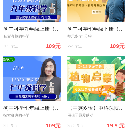
初中科学九年级上册（浙教版)
初中科学七年级下册（浙教版）
精彩有趣的科学
每天多学5分钟
109元
109元
305 学过
294 学过
初中科学七年级上册（浙教版）
【中英双语】中科院博士给孩子的20堂植物启蒙课：开启神奇的植物探索之旅，培养科学能力
探索身边的科学
用孩子最爱的动
109元
19.9 元
299 学过
2553 学过