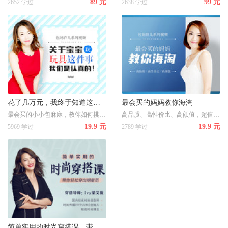
89 元
99 元
2652 学过
2638 学过
花了几万元，我终于知道这样选玩具不浪费钱又有效果
最会买的妈妈教你海淘
最会买的小小包麻麻，教你如何挑玩具，如何陪宝宝玩玩具。
高品质、高性价比、高颜值，超值海淘，一起做最会买的妈妈！
19.9 元
19.9 元
5969 学过
2789 学过
简单实用的时尚穿搭课，带你轻松穿出明星范