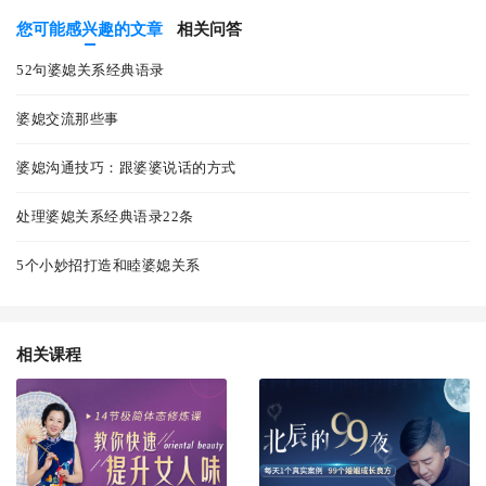
您可能感兴趣的文章
相关问答
52句婆媳关系经典语录
婆媳交流那些事
婆媳沟通技巧：跟婆婆说话的方式
处理婆媳关系经典语录22条
5个小妙招打造和睦婆媳关系
相关课程