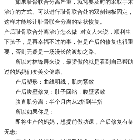
如果耻骨联合分离严重，就需要及时的采取手术
治疗的方式。可以进行耻骨联合处的双侧钢板固定，
这样才能够让耻骨联合分离的症状恢复。
产后耻骨联合分离治疗怎么做 对女人来说，顺利生
下孩子，是再幸福不过的事，但是产后的修复也很重
要，否则无疑是一场漫长的渡劫之路。
所以对林锋屏来说，最骄傲的就是看到自己帮助
过的妈妈们变美变健康。
产后塑形：曲线明线，肌肉紧致
产后腹壁修复：肚子回缩，腹壁紧致
腹直肌分离：半个月内从2指到半指
所以如果你是：
即将生产的妈妈，想提前做功课，产后修复有备
无患;