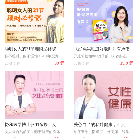
聪明女人的21节理财必修课：和钱做朋友，为你积累财富/ 高品质生活/不迷茫人生
《好妈妈胜过好老师》有声书
你不理财、财不理你！20+年投资理财实战的理财专家曾鹏宇，为你讲述聪明女人的21节理财必修课：和钱做朋友，为你积累财富/ 高品质生活/不迷茫人生
尹建莉畅销800万册的《好妈妈胜过好老师》 有声系列，值得反复听
99 元
19.9 元
2373 学过
3516 学过
协和医学博士张羽亲授：女性健康管理课
关心自己的私处健康，不只是体检一下这么简单！
女人最自然的美，源于健康的身体。
如何避孕、阴道炎、外阴痒、卵巢保养、子宫脱垂......