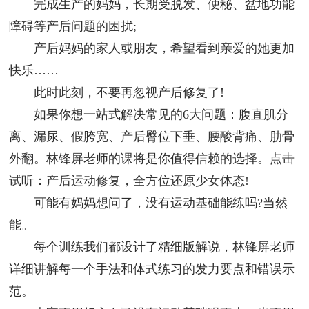
完成生产的妈妈，长期受脱发、便秘、盆地功能
障碍等产后问题的困扰;
产后妈妈的家人或朋友，希望看到亲爱的她更加
快乐……
此时此刻，不要再忽视产后修复了!
如果你想一站式解决常见的6大问题：腹直肌分
离、漏尿、假胯宽、产后臀位下垂、腰酸背痛、肋骨
外翻。林锋屏老师的课将是你值得信赖的选择。
点击
试听：产后运动修复，全方位还原少女体态!
可能有妈妈想问了，没有运动基础能练吗?当然
能。
每个训练我们都设计了精细版解说，林锋屏老师
详细讲解每一个手法和体式练习的发力要点和错误示
范。