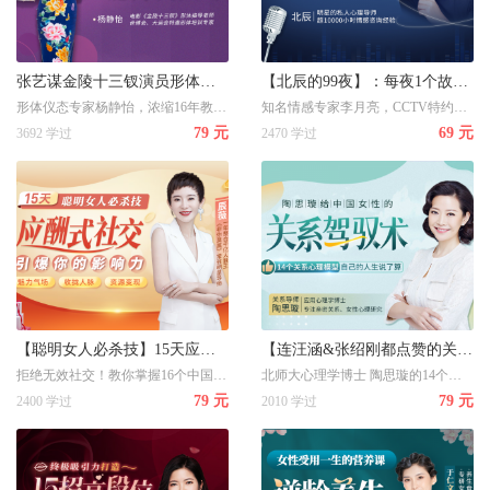
张艺谋金陵十三钗演员形体仪态导师：14节极简体态修炼课，让你散发独特女人味
【北辰的99夜】：每夜1个故事+1个良方，教你掌握情感事业主动权，做幸福自信的女人
形体仪态专家杨静怡，浓缩16年教学精华，针对中国女性常见形体仪态修炼，让你散发独特女人味
知名情感专家李月亮，CCTV特约心理专家青音，《不完美，才美》
79 元
69 元
3692 学过
2470 学过
【聪明女人必杀技】15天应酬式社交 引爆你的影响力
【连汪涵&张绍刚都点赞的关系导师】陶思璇给中国女性的关系14计，让你“驾驭”关系办成事
拒绝无效社交！教你掌握16个中国式应酬社交技巧，30+条实用应酬式社交
北师大心理学博士 陶思璇的14个关系心理模型，掌握内在关系模型
79 元
79 元
2400 学过
2010 学过