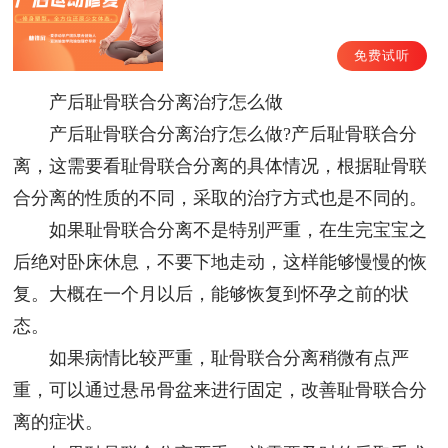
免费试听
产后耻骨联合分离治疗怎么做
产后耻骨联合分离治疗怎么做?产后耻骨联合分
离，这需要看耻骨联合分离的具体情况，根据耻骨联
合分离的性质的不同，采取的治疗方式也是不同的。
如果耻骨联合分离不是特别严重，在生完宝宝之
后绝对卧床休息，不要下地走动，这样能够慢慢的恢
复。大概在一个月以后，能够恢复到怀孕之前的状
态。
如果病情比较严重，耻骨联合分离稍微有点严
重，可以通过悬吊骨盆来进行固定，改善耻骨联合分
离的症状。