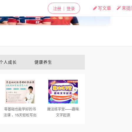
✕
写文章
来提
注册
登录
|
个人成长
健康养生
零基础也能学好的书
魔法练字堂——趣味
法课 ，15天轻松写出
文字起源
漂亮人生！