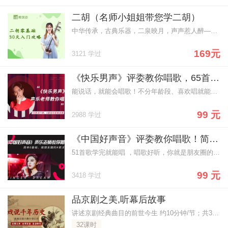
二胡（名师小姐姐带您学二胡）
中华传承，古典乐器，二泉映月，声声惹人醉——二胡零基础
169元
3121 学过
《快乐男声》评委教你唱歌，65首流行歌，0基础也能做麦霸！
能说话，就能会唱歌！不分年龄段、喜欢唱就能学！杨老师拥有百万粉丝，具有13年丰富的教学经验，高音、跑调、气息不稳都能轻松解决~
99 元
2988 学过
《中国好声音》评委教你唱歌！简单0基础，做朋友圈的K歌王！
51首歌学完就能唱 ，唱歌好听，你就是朋友圈的社交明星！70、80、90后热歌金曲都有~不分年龄段、喜欢唱就能学！
99 元
3418 学过
品京剧之美,听幕后故事
讲述京剧经典曲目的前世今生 约10分钟/节；共32节
32课时