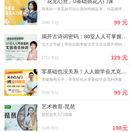
「花见心意」0基础插花入门课
简单的一束花就可以让房间明媚起来，与花相伴，为生活带来一抹清新色彩
99 元
2698 学过
揭开古诗词密码：80堂人人可掌握的文言语法秘诀
北大文学硕士带你全面掌握文言文语法通关密码，轻松驾驭古诗词~
129 元
2712 学过
零基础也没关系！人人能学会尤克里里，不走弯路，从小白到流利弹奏
李健御用乐手：带你轻松从零基础学会流利弹奏尤克里里。
99 元
3584 学过
艺术教育-琵琶
琵琶自学入门指南
198元
3146 学过