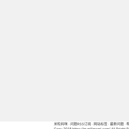
米粒妈咪
·
问题RSS订阅
·
网站标签
·
最新问题
·
Copy 2018
https://m.milimami.com/
All Rright